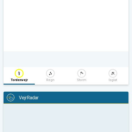
Tordenvejr
Regn
Storm
Isglat
VejrRadar