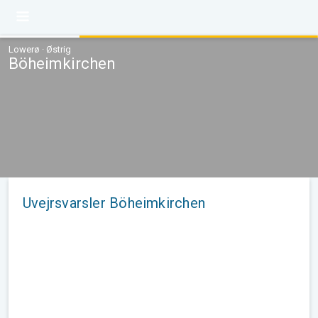
Lowerø · Østrig
Böheimkirchen
Uvejrsvarsler Böheimkirchen