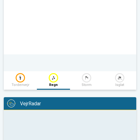
Tordenvejr
Regn
Storm
Isglat
VejrRadar