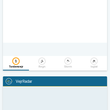
Tordenvejr
Regn
Storm
Isglat
VejrRadar