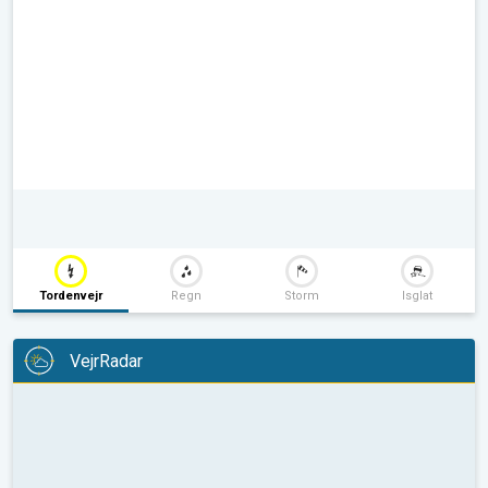
Tordenvejr
Regn
Storm
Isglat
VejrRadar