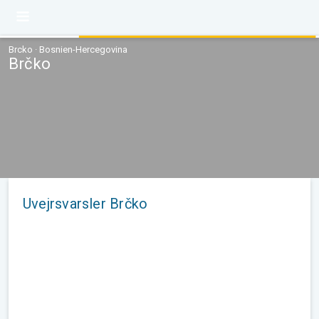
Brcko · Bosnien-Hercegovina
Brčko
Uvejrsvarsler Brčko