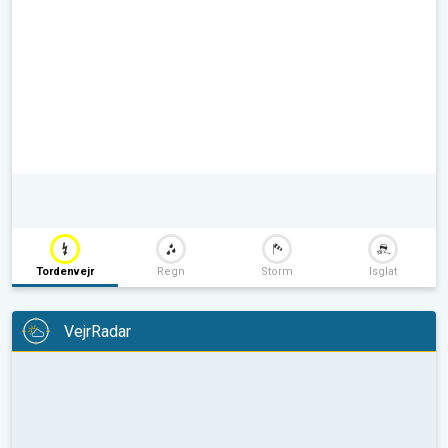
Tordenvejr
Regn
Storm
Isglat
VejrRadar