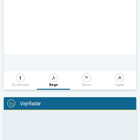
Tordenvejr
Regn
Storm
Isglat
VejrRadar