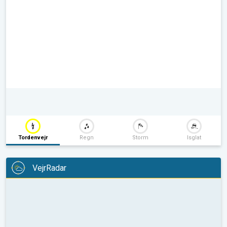
Tordenvejr
Regn
Storm
Isglat
VejrRadar