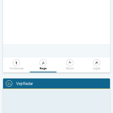
Tordenvejr
Regn
Storm
Isglat
VejrRadar