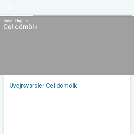
Vasø · Ungarn
Celldömölk
Uvejrsvarsler Celldömölk