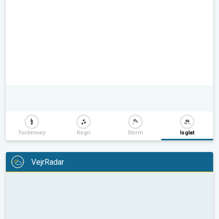
Tordenvejr
Regn
Storm
Isglat
VejrRadar