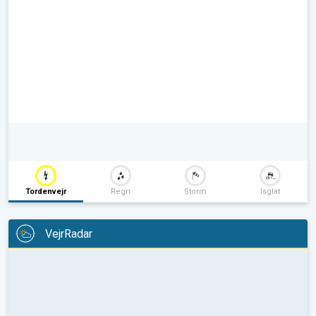
Tordenvejr
Regn
Storm
Isglat
VejrRadar