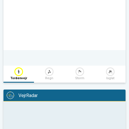
Tordenvejr
Regn
Storm
Isglat
VejrRadar