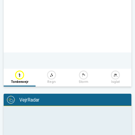
Tordenvejr
Regn
Storm
Isglat
VejrRadar