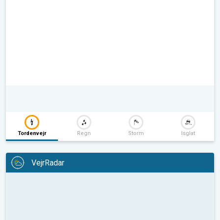
Tordenvejr
Regn
Storm
Isglat
VejrRadar