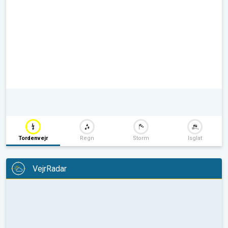
Tordenvejr
Regn
Storm
Isglat
VejrRadar