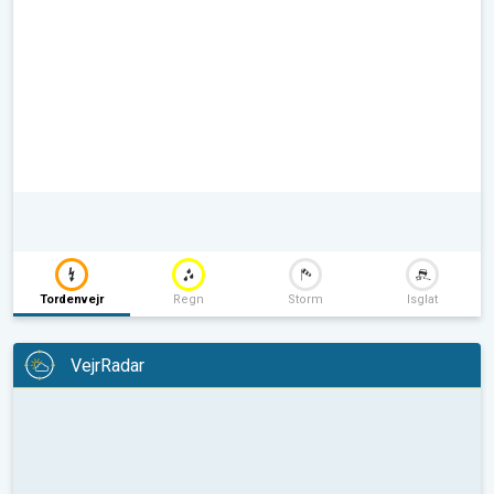
Tordenvejr
Regn
Storm
Isglat
VejrRadar