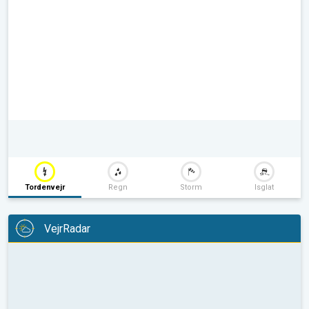
Tordenvejr
Regn
Storm
Isglat
VejrRadar