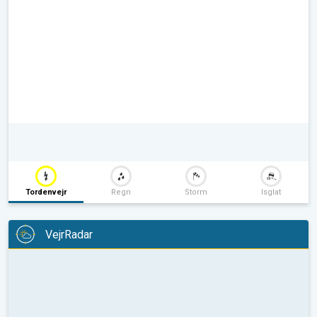
Tordenvejr
Regn
Storm
Isglat
VejrRadar