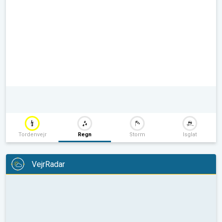
Tordenvejr
Regn
Storm
Isglat
VejrRadar