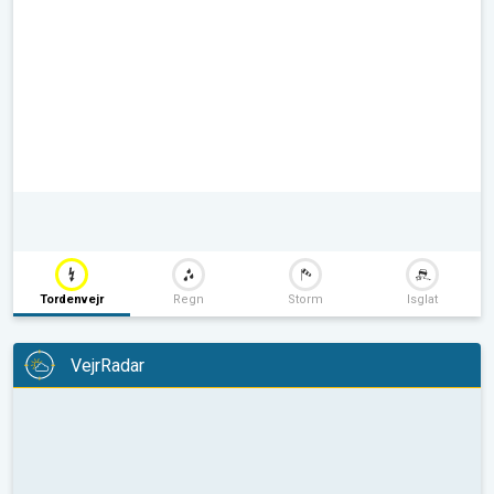
Tordenvejr
Regn
Storm
Isglat
VejrRadar