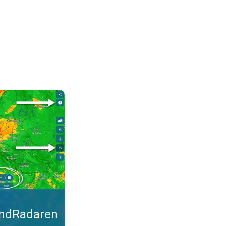
malt. Tips til blæsevejret. . .
indRadaren