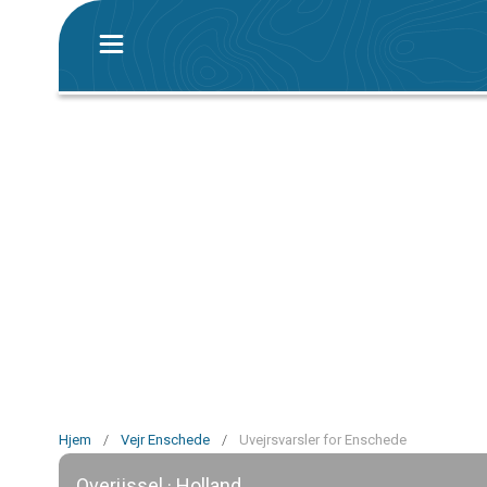
Hjem
/
Vejr Enschede
/
Uvejrsvarsler for Enschede
Overijssel · Holland