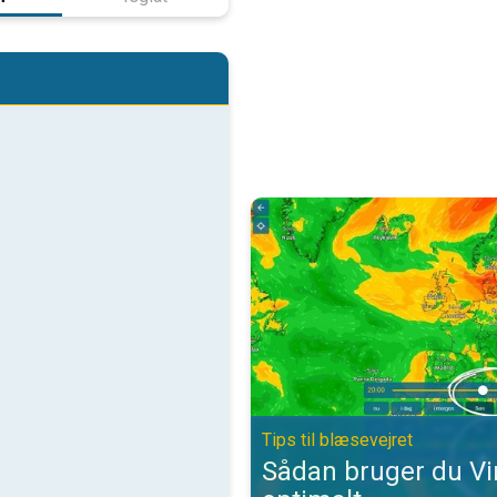
Sådan bruger du VindRadaren opti
Tips til blæsevejret
Sådan bruger du V