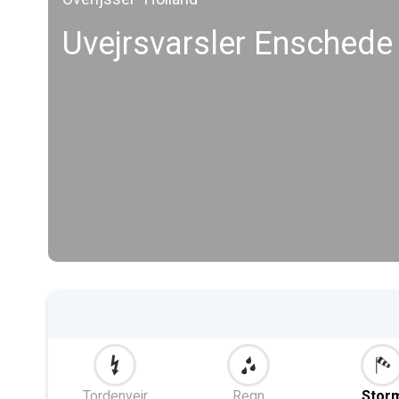
Uvejrsvarsler Enschede
Tordenvejr
Regn
Stor