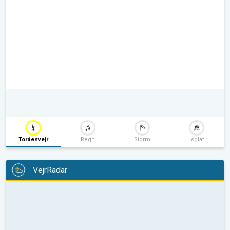
Tordenvejr
Regn
Storm
Isglat
VejrRadar