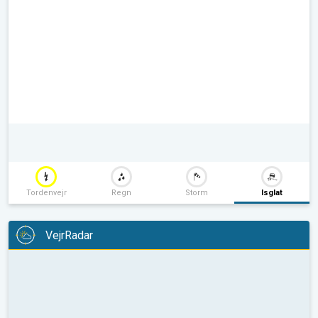
Tordenvejr
Regn
Storm
Isglat
VejrRadar