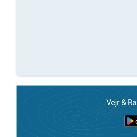
Vejr & Ra