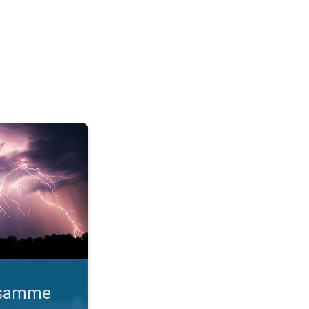
o gange. Lynhurtige facts om lyn. . .
d samme