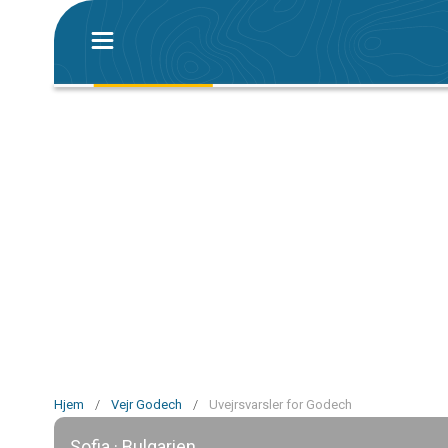
Hjem
/
Vejr Godech
/
Uvejrsvarsler for Godech
Sofia · Bulgarien