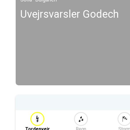
Uvejrsvarsler Godech
Tordenvejr
Regn
Stor