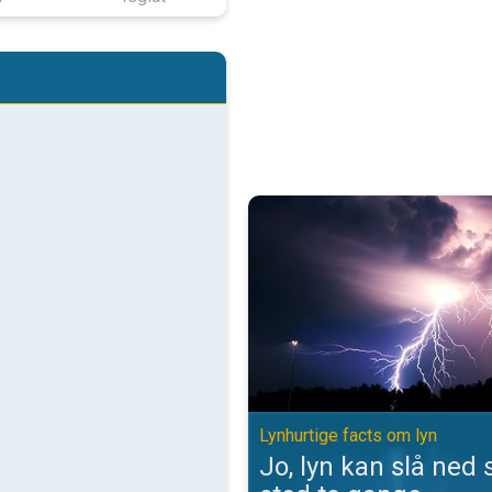
Jo, lyn kan slå ned samme sted t
Lynhurtige facts om lyn
Jo, lyn kan slå ne