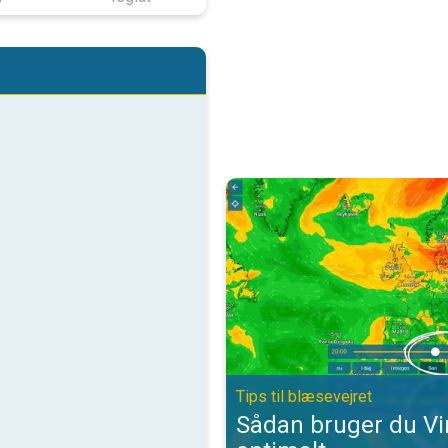
Sådan bruger du VindRadaren opti
Tips til blæsevejret
Sådan bruger du V