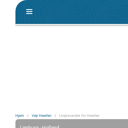
Hjem
/
Vejr Heerlen
/
Uvejrsvarsler for Heerlen
Limburg · Holland