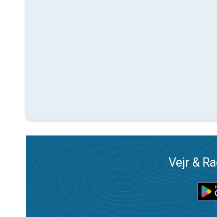
Vejr & Ra