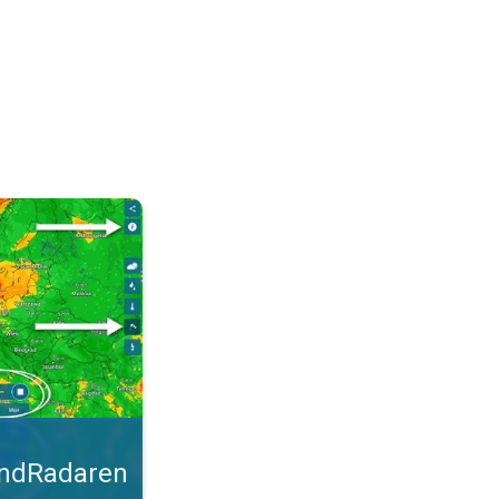
malt. Tips til blæsevejret. . .
indRadaren