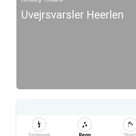
Uvejrsvarsler Heerlen
Tordenvejr
Regn
Stor