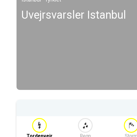
Uvejrsvarsler Istanbul
Tordenvejr
Regn
Stor