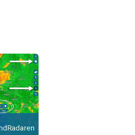
malt. Tips til blæsevejret. . .
indRadaren