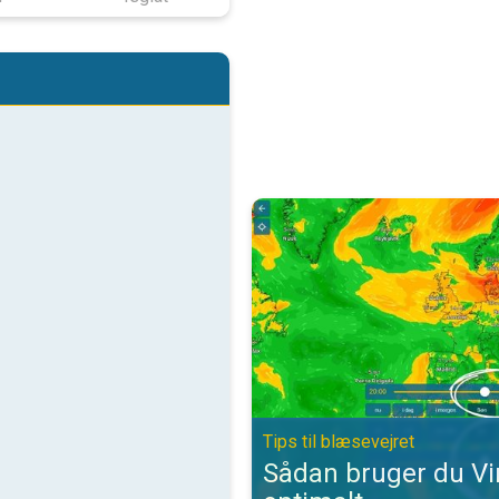
Sådan bruger du VindRadaren opti
Tips til blæsevejret
Sådan bruger du V