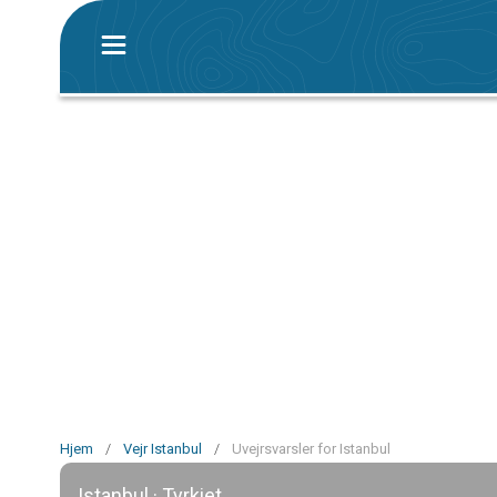
Hjem
/
Vejr Istanbul
/
Uvejrsvarsler for Istanbul
Istanbul · Tyrkiet