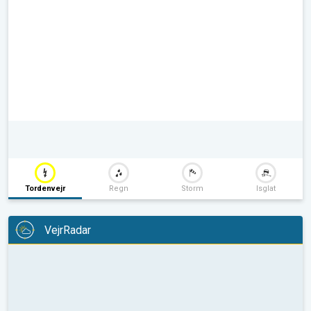
Tordenvejr
Regn
Storm
Isglat
VejrRadar