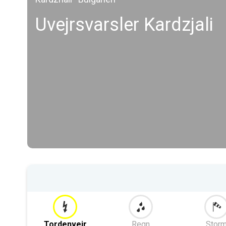
Uvejrsvarsler Kardzjali
Tordenvejr
Regn
Stor