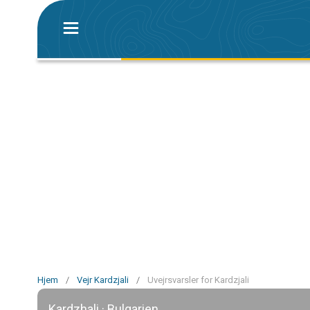
Hjem
/
Vejr Kardzjali
/
Uvejrsvarsler for Kardzjali
Kardzhali · Bulgarien