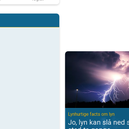
Jo, lyn kan slå ned samme sted t
Lynhurtige facts om lyn
Jo, lyn kan slå ne