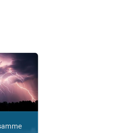
o gange. Lynhurtige facts om lyn. . .
d samme