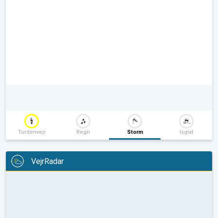
Tordenvejr
Regn
Storm
Isglat
VejrRadar