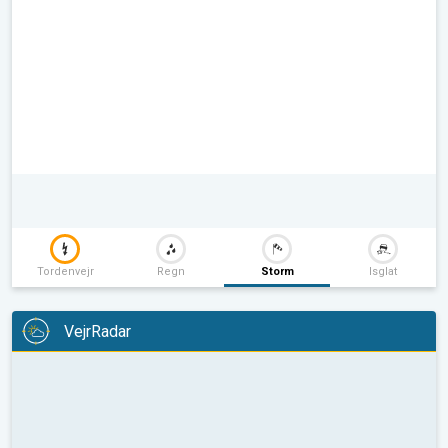
Tordenvejr
Regn
Storm
Isglat
VejrRadar