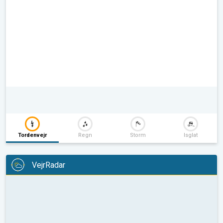
Tordenvejr
Regn
Storm
Isglat
VejrRadar