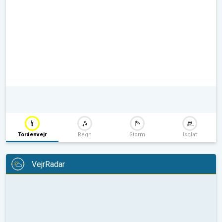
Tordenvejr
Regn
Storm
Isglat
VejrRadar