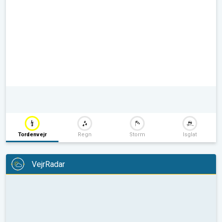
Tordenvejr
Regn
Storm
Isglat
VejrRadar