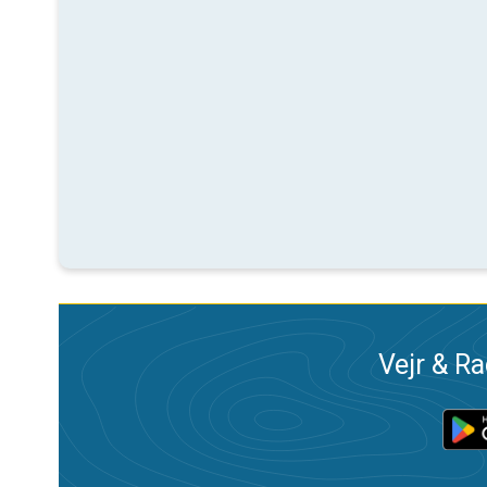
Vejr & Ra