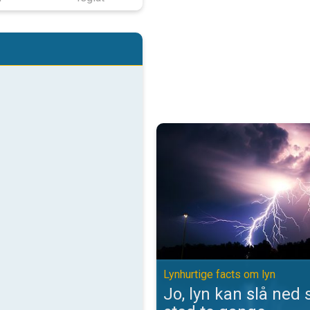
Jo, lyn kan slå ned samme sted t
Lynhurtige facts om lyn
Jo, lyn kan slå ne