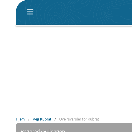
Hjem
/
Vejr Kubrat
/
Uvejrsvarsler for Kubrat
Razgrad · Bulgarien