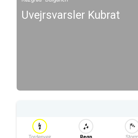
Uvejrsvarsler Kubrat
Tordenvejr
Regn
Stor