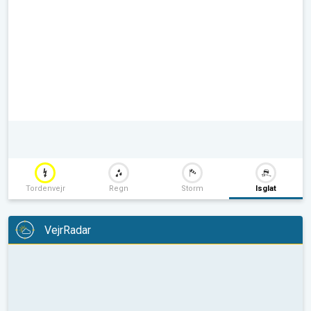
Tordenvejr
Regn
Storm
Isglat
VejrRadar