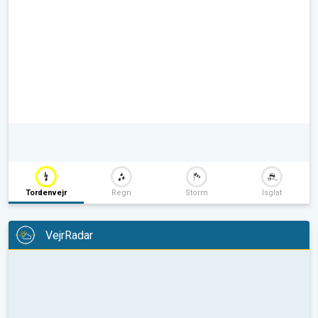
Tordenvejr
Regn
Storm
Isglat
VejrRadar