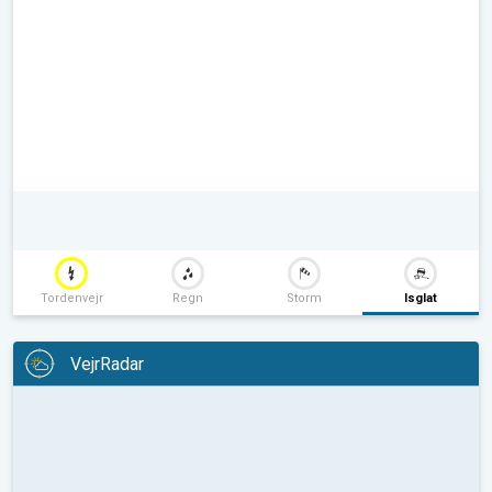
Tordenvejr
Regn
Storm
Isglat
VejrRadar