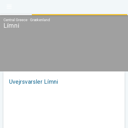
Central Greece · Grækenland
Límni
Uvejrsvarsler Límni