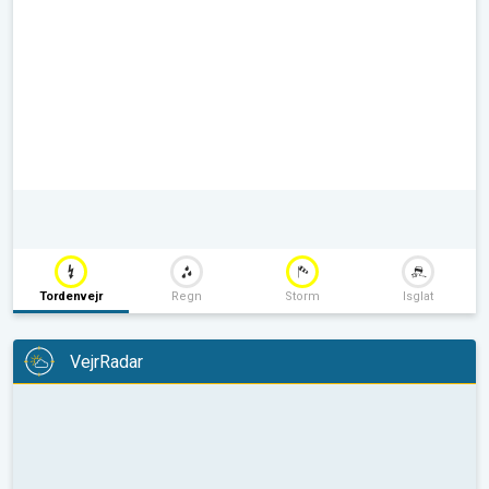
Tordenvejr
Regn
Storm
Isglat
VejrRadar