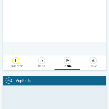
Tordenvejr
Regn
Storm
Isglat
VejrRadar