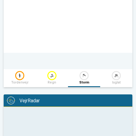
Tordenvejr
Regn
Storm
Isglat
VejrRadar