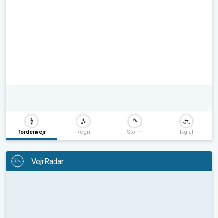
Tordenvejr
Regn
Storm
Isglat
VejrRadar