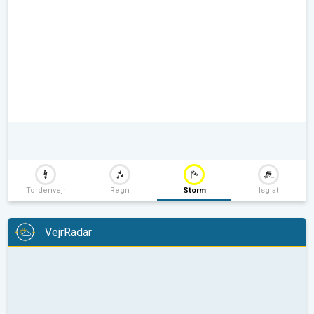
Tordenvejr
Regn
Storm
Isglat
VejrRadar