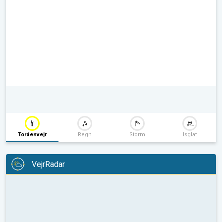
Tordenvejr
Regn
Storm
Isglat
VejrRadar