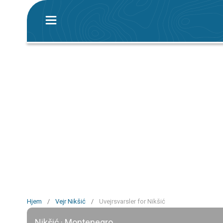
Hjem
/
Vejr Nikšić
/
Uvejrsvarsler for Nikšić
Nikšić · Montenegro