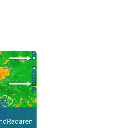
malt. Tips til blæsevejret. . .
indRadaren