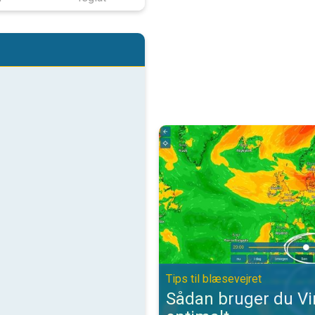
Sådan bruger du VindRadaren opti
Tips til blæsevejret
Sådan bruger du V