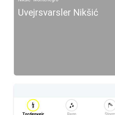
Uvejrsvarsler Nikšić
Tordenvejr
Regn
Stor