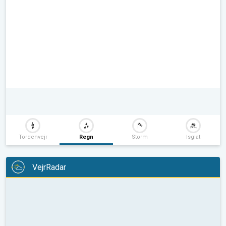
Tordenvejr
Regn
Storm
Isglat
VejrRadar