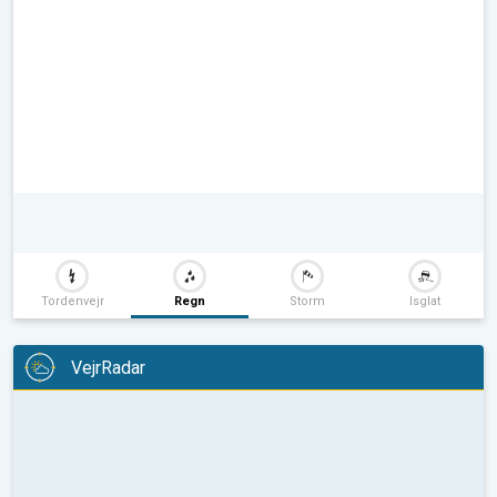
Tordenvejr
Regn
Storm
Isglat
VejrRadar