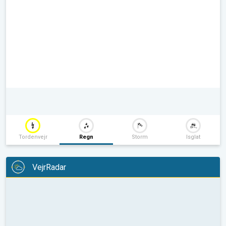
Tordenvejr
Regn
Storm
Isglat
VejrRadar