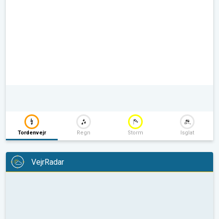
Tordenvejr
Regn
Storm
Isglat
VejrRadar