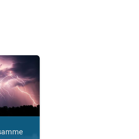
o gange. Lynhurtige facts om lyn. . .
d samme