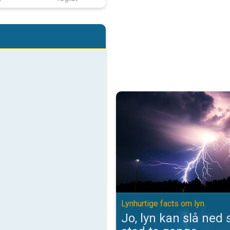
Jo, lyn kan slå ned samme sted t
Lynhurtige facts om lyn
Jo, lyn kan slå ne