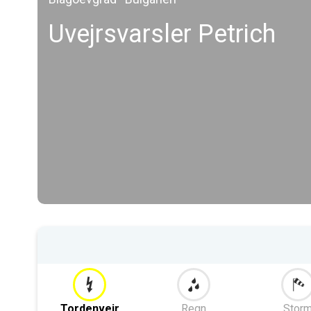
Uvejrsvarsler Petrich
Tordenvejr
Regn
Stor