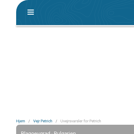
Hjem
/
Vejr Petrich
/
Uvejrsvarsler for Petrich
Blagoevgrad · Bulgarien