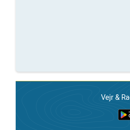
Vejr & Ra