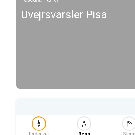
Uvejrsvarsler Pisa
Tordenvejr
Regn
Stor