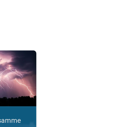
o gange. Lynhurtige facts om lyn. . .
d samme