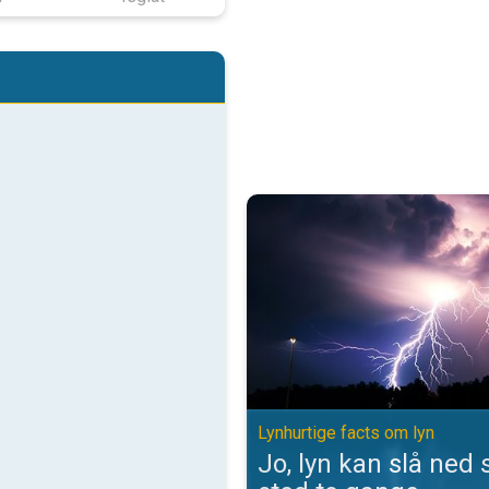
Jo, lyn kan slå ned samme sted t
Lynhurtige facts om lyn
Jo, lyn kan slå ne