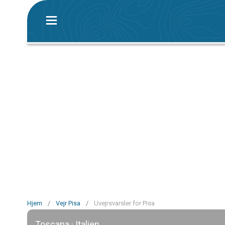
Hjem
/
Vejr Pisa
/
Uvejrsvarsler for Pisa
Toscana · Italien