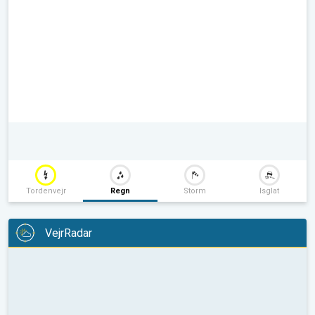
Tordenvejr
Regn
Storm
Isglat
VejrRadar